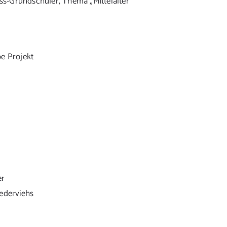
s-Grundschüler, Thema „Mittelalter“
be Projekt
er
Federviehs