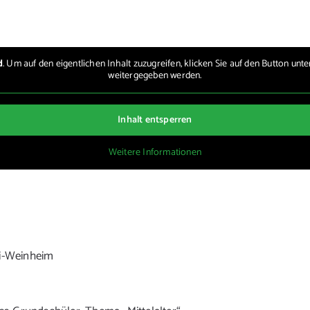
d
. Um auf den eigentlichen Inhalt zuzugreifen, klicken Sie auf den Button unte
weitergegeben werden.
Inhalt entsperren
Weitere Informationen
ei-Weinheim