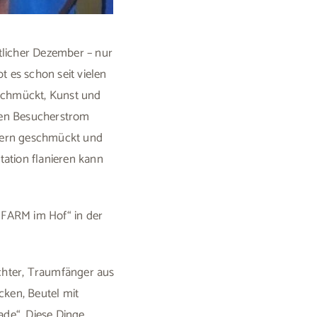
tlicher Dezember – nur
t es schon seit vielen
eschmückt, Kunst und
den Besucherstrom
usern geschmückt und
ation flanieren kann
e FARM im Hof“ in der
ichter, Traumfänger aus
ken, Beutel mit
de“. Diese Dinge