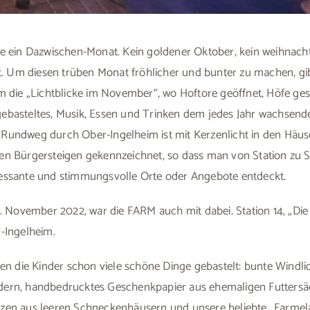
e ein Dazwischen-Monat. Kein goldener Oktober, kein weihnach
at. Um diesen trüben Monat fröhlicher und bunter zu machen, gib
im die „Lichtblicke im November“, wo Hoftore geöffnet, Höfe g
ebasteltes, Musik, Essen und Trinken dem jedes Jahr wachsen
Rundweg durch Ober-Ingelheim ist mit Kerzenlicht in den Hä
en Bürgersteigen gekennzeichnet, so dass man von Station zu St
essante und stimmungsvolle Orte oder Angebote entdeckt.
6. November 2022, war die FARM auch mit dabei. Station 14, „Di
-Ingelheim.
ten die Kinder schon viele schöne Dinge gebastelt: bunte Windl
ern, handbedrucktes Geschenkpapier aus ehemaligen Futtersäc
zen aus leeren Schneckenhäusern und unsere beliebte „Farmela