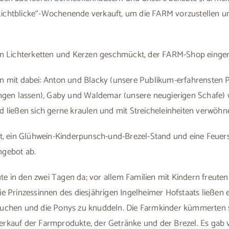
chtblicke“-Wochenende verkauft, um die FARM vorzustellen und
en Lichterketten und Kerzen geschmückt, der FARM-Shop eingeri
n mit dabei: Anton und Blacky (unsere Publikum-erfahrensten P
ingen lassen), Gaby und Waldemar (unsere neugierigen Schafe) 
 ließen sich gerne kraulen und mit Streicheleinheiten verwöhn
kt, ein Glühwein-Kinderpunsch-und-Brezel-Stand und eine Feuer
ngebot ab.
ute in den zwei Tagen da; vor allem Familien mit Kindern freuten
e Prinzessinnen des diesjährigen Ingelheimer Hofstaats ließen 
uchen und die Ponys zu knuddeln. Die Farmkinder kümmerten si
kauf der Farmprodukte, der Getränke und der Brezel. Es gab vi